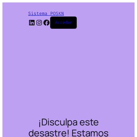
Sistema POSKN
LinkedIn
Instagram
Facebook
Acceder
¡Disculpa este
desastre! Estamos