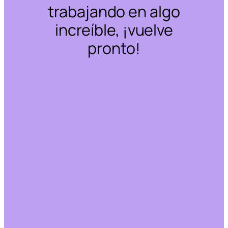
trabajando en algo
increíble, ¡vuelve
pronto!