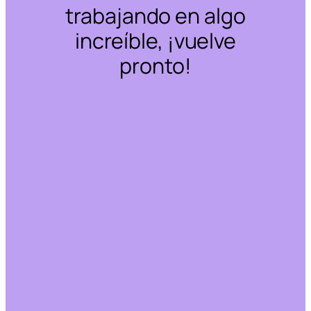
trabajando en algo
increíble, ¡vuelve
pronto!