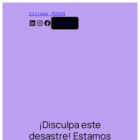
Sistema POSKN
LinkedIn
Instagram
Facebook
Acceder
¡Disculpa este
desastre! Estamos