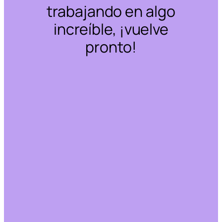
trabajando en algo
increíble, ¡vuelve
pronto!