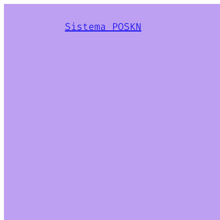
Sistema POSKN