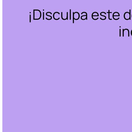
¡Disculpa este 
in