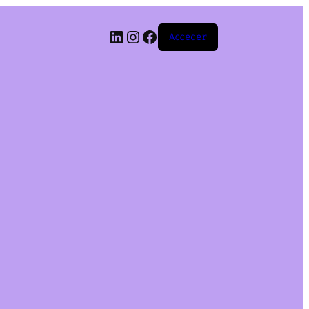
LinkedIn
Instagram
Facebook
Acceder