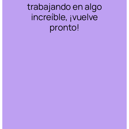
trabajando en algo
increíble, ¡vuelve
pronto!