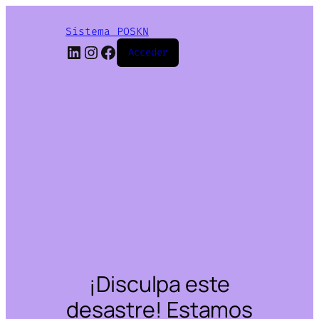
Sistema POSKN
LinkedIn
Instagram
Facebook
Acceder
¡Disculpa este
desastre! Estamos