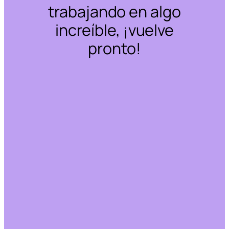
trabajando en algo
increíble, ¡vuelve
pronto!