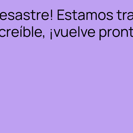
desastre! Estamos tr
creíble, ¡vuelve pron