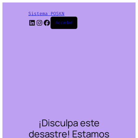
Sistema POSKN
LinkedIn
Instagram
Facebook
Acceder
¡Disculpa este
desastre! Estamos