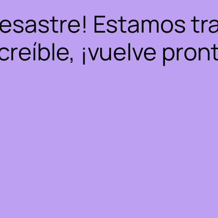
desastre! Estamos tr
creíble, ¡vuelve pron