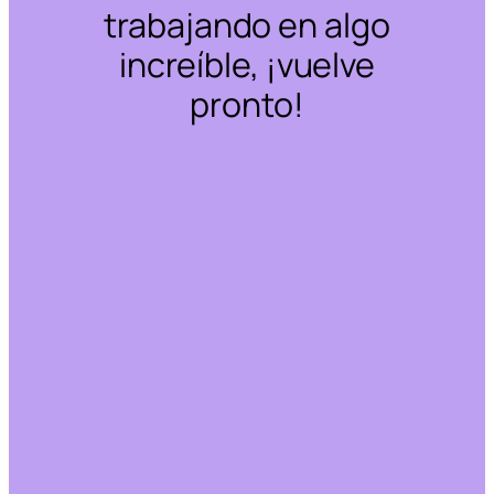
trabajando en algo
increíble, ¡vuelve
pronto!