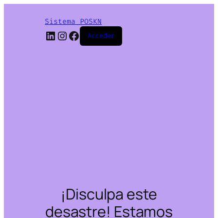
Sistema POSKN
LinkedIn
Instagram
Facebook
Acceder
¡Disculpa este
desastre! Estamos