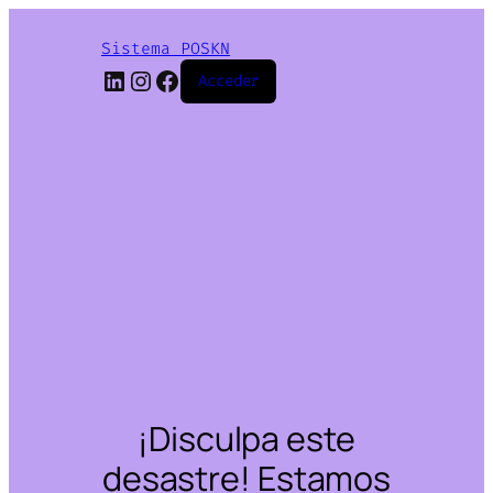
Sistema POSKN
LinkedIn
Instagram
Facebook
Acceder
¡Disculpa este
desastre! Estamos